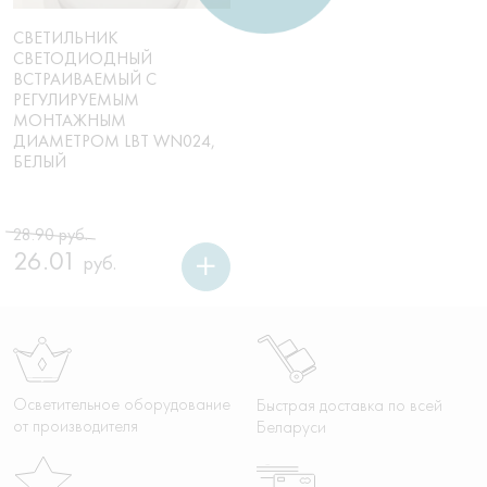
СВЕТИЛЬНИК
СВЕТОДИОДНЫЙ
ВСТРАИВАЕМЫЙ С
РЕГУЛИРУЕМЫМ
МОНТАЖНЫМ
ДИАМЕТРОМ LBT WN024,
БЕЛЫЙ
Первоначальная
Текущая
28.90
руб.
цена
цена:
26.01
руб.
составляла
26.01 руб..
28.90 руб..
Осветительное оборудование
Быстрая доставка по всей
от производителя
Беларуси