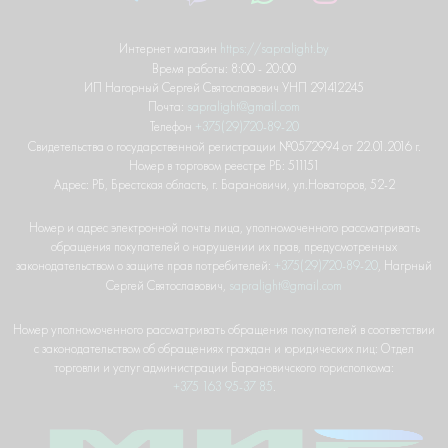
Интернет магазин
https://sapralight.by
Время работы: 8:00 - 20:00
ИП Нагорный Сергей Святославович УНП 291412245
Почта:
sapralight@gmail.com
Телефон
+375(29)720-89-20
Свидетельства о государственной регистрации №0572994 от 22.01.2016 г.
Номер в торговом реестре РБ: 511151
Адрес: РБ, Брестская область, г. Барановичи, ул.Новаторов, 52-2
Номер и адрес электронной почты лица, уполномоченного рассматривать
обращения покупателей о нарушении их прав, предусмотренных
законодательством о защите прав потребителей:
+375(29)720-89-20
, Нагрный
Сергей Святославович,
sapralight@gmail.com
Номер уполномоченного рассматривать обращения покупателей в соответствии
с законодательством об обращениях граждан и юридических лиц: Отдел
торговли и услуг администрации Барановичского горисполкома:
+375 163 95-37 85
.