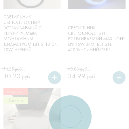
СВЕТИЛЬНИК
СВЕТОДИОДНЫЙ
ВСТРАИВАЕМЫЙ С
СВЕТИЛЬНИК
РЕГУЛИРУЕМЫМ
СВЕТОДИОДНЫЙ
МОНТАЖНЫМ
ВСТРАИВАЕМЫЙ MAX LIGHT
ДИАМЕТРОМ LBT ST10-34,
LPR 16W 3RM, БЕЛЫЙ,
10W, ЧЕРНЫЙ
4200K+СИНИЙ СВЕТ
Первоначальная
Текущая
Первоначальная
Текущая
14.25
руб.
40.80
руб.
цена
цена:
цена
цена:
10.20
34.99
руб.
руб.
составляла
10.20 руб..
составляла
34.99 руб..
14.25 руб..
40.80 руб..
Распродажа!
В наличии